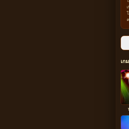
ไ
เ
โ
ค
เกมท