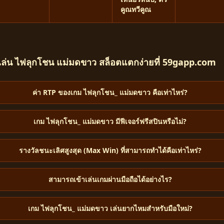
คูณทวีคูณ
เล่น ไฟลุกโชน แม่มดขาว สล็อตแตกง่ายที่ 59gapp.com
ค่า RTP ของเกม ไฟลุกโชน_ แม่มดขาว คือเท่าไหร่?
เกม ไฟลุกโชน_ แม่มดขาว มีฟีเจอร์ฟรีสปินหรือไม่?
รางวัลชนะเลิศสูงสุด (Max Win) ที่สามารถทำได้คือเท่าไหร่?
สามารถเข้าเล่นเกมผ่านมือถือได้อย่างไร?
เกม ไฟลุกโชน_ แม่มดขาว เล่นยากไหมสำหรับมือใหม่?