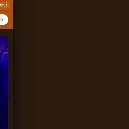
ภาษา
ิก