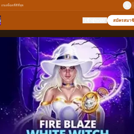
เกมสล็อตที่ดีที่สุด
เข้าสู่ระบบ
สมัครสมาช