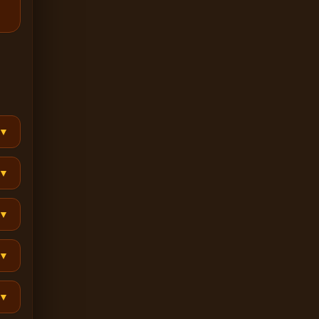
▼
▼
▼
▼
▼