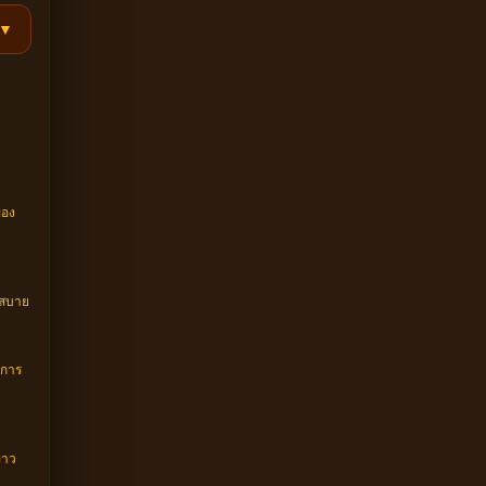
▼
ของ
กสบาย
งการ
ขาว