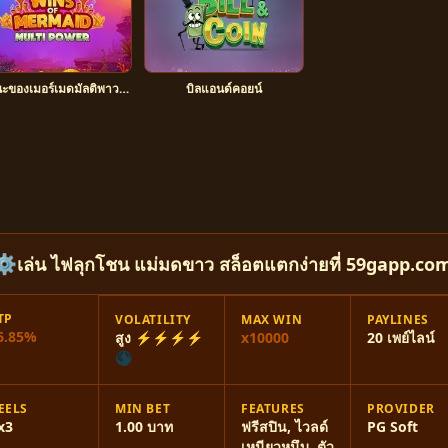
ชัยชนะของเมอร์เมดมัลติพาวเวอร์
บิลแอนด์คอยน์
⚙️
เล่น ไฟลุกโชน แม่มดขาว สล็อตแตกง่ายที่ 59gapp.co
TP
VOLATILITY
MAX WIN
PAYLINES
6.85%
สูง ⚡⚡⚡⚡
x10000
20 เพย์ไลน์
🌑
EELS
MIN BET
FEATURES
PROVIDER
x3
1.00 บาท
ฟรีสปิน, ไวลด์
PG Soft
เหนียวหนึบ, ตัว