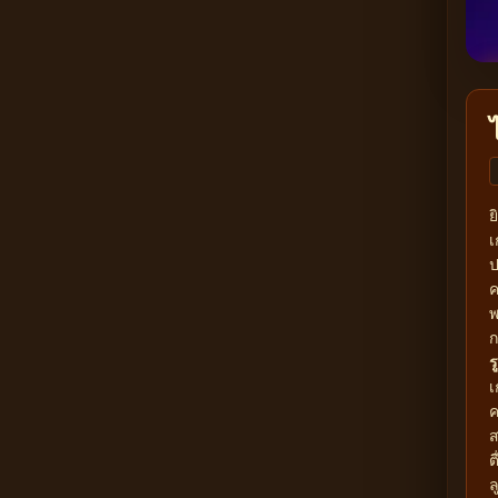
ย
เ
ป
ค
พ
ก
ร
เ
ค
ส
ต
ล