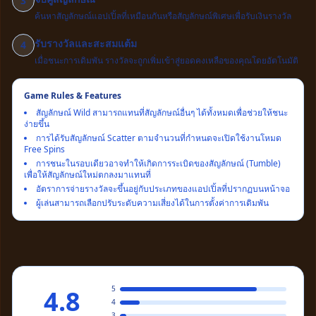
3
ค้นหาสัญลักษณ์แอปเปิ้ลที่เหมือนกันหรือสัญลักษณ์พิเศษเพื่อรับเงินรางวัล
รับรางวัลและสะสมแต้ม
4
เมื่อชนะการเดิมพัน รางวัลจะถูกเพิ่มเข้าสู่ยอดคงเหลือของคุณโดยอัตโนมัติ
Game Rules & Features
สัญลักษณ์ Wild สามารถแทนที่สัญลักษณ์อื่นๆ ได้ทั้งหมดเพื่อช่วยให้ชนะ
ง่ายขึ้น
การได้รับสัญลักษณ์ Scatter ตามจำนวนที่กำหนดจะเปิดใช้งานโหมด
Free Spins
การชนะในรอบเดียวอาจทำให้เกิดการระเบิดของสัญลักษณ์ (Tumble)
เพื่อให้สัญลักษณ์ใหม่ตกลงมาแทนที่
อัตราการจ่ายรางวัลจะขึ้นอยู่กับประเภทของแอปเปิ้ลที่ปรากฏบนหน้าจอ
ผู้เล่นสามารถเลือกปรับระดับความเสี่ยงได้ในการตั้งค่าการเดิมพัน
5
4.8
4
3