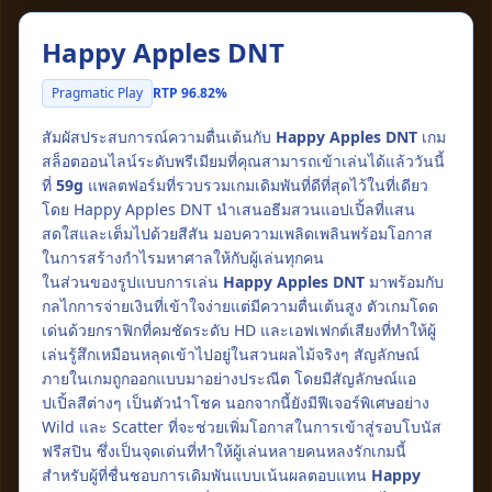
▶
Happy Apples DNT
Pragmatic Play
RTP 96.82%
สัมผัสประสบการณ์ความตื่นเต้นกับ
Happy Apples DNT
เกม
สล็อตออนไลน์ระดับพรีเมียมที่คุณสามารถเข้าเล่นได้แล้ววันนี้
ที่
59g
แพลตฟอร์มที่รวบรวมเกมเดิมพันที่ดีที่สุดไว้ในที่เดียว
โดย Happy Apples DNT นำเสนอธีมสวนแอปเปิ้ลที่แสน
สดใสและเต็มไปด้วยสีสัน มอบความเพลิดเพลินพร้อมโอกาส
ในการสร้างกำไรมหาศาลให้กับผู้เล่นทุกคน
ในส่วนของรูปแบบการเล่น
Happy Apples DNT
มาพร้อมกับ
กลไกการจ่ายเงินที่เข้าใจง่ายแต่มีความตื่นเต้นสูง ตัวเกมโดด
เด่นด้วยกราฟิกที่คมชัดระดับ HD และเอฟเฟกต์เสียงที่ทำให้ผู้
เล่นรู้สึกเหมือนหลุดเข้าไปอยู่ในสวนผลไม้จริงๆ สัญลักษณ์
ภายในเกมถูกออกแบบมาอย่างประณีต โดยมีสัญลักษณ์แอ
ปเปิ้ลสีต่างๆ เป็นตัวนำโชค นอกจากนี้ยังมีฟีเจอร์พิเศษอย่าง
Wild และ Scatter ที่จะช่วยเพิ่มโอกาสในการเข้าสู่รอบโบนัส
ฟรีสปิน ซึ่งเป็นจุดเด่นที่ทำให้ผู้เล่นหลายคนหลงรักเกมนี้
สำหรับผู้ที่ชื่นชอบการเดิมพันแบบเน้นผลตอบแทน
Happy