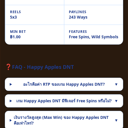
REELS
PAYLINES
5x3
243 Ways
MIN BET
FEATURES
฿1.00
Free Spins, Wild Symbols
❓
FAQ - Happy Apples DNT
อะไรคือค่า RTP ของเกม Happy Apples DNT?
▼
เกม Happy Apples DNT มีฟีเจอร์ Free Spins หรือไม่?
▼
เงินรางวัลสูงสุด (Max Win) ของ Happy Apples DNT
▼
คือเท่าไหร่?