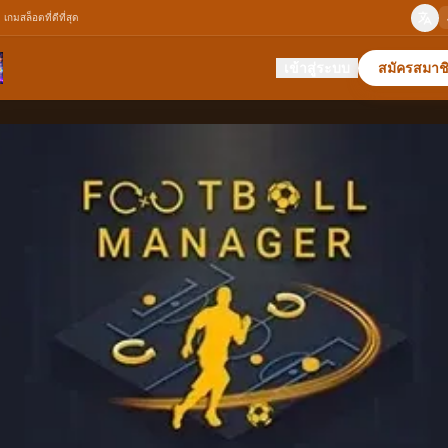
เกมสล็อตที่ดีที่สุด
เข้าสู่ระบบ
สมัครสมาช