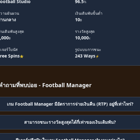
ootball Studio
96.5
%
วามผันผวน
เงินเดิมพันขั้นต่ำ
ปานกลาง
10
฿
งินเดิมพันสูงสุด
รางวัลสูงสุด
,000
10,000
฿
x
ีเจอร์โบนัส
รูปแบบการชนะ
ree Spins
243 Ways
⭐
⚡
คำถามที่พบบ่อย - Football Manager
เกม Football Manager มีอัตราการจ่ายเงินคืน (RTP) อยู่ที่เท่าไหร่?
สามารถชนะรางวัลสูงสุดได้กี่เท่าของเงินเดิมพัน?