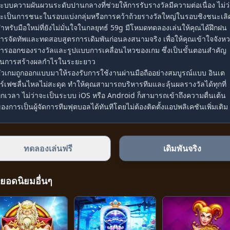
ะบบความผันผวนระดับปานกลางที่ช่วยให้การรับรางวัลมีความต่อเนื่อง ไม่ว
ะเป็นการชนะในรอบแบ่งกลุ่มหรือการคว้าถ้วยรางวัลใหญ่ในรอบชิงชนะเลิ
ำหรับมือใหม่ที่ยังไม่มั่นใจในกลยุทธ์ 59g มีโหมดทดลองเล่นให้คุณได้ฝึกฝน
ารจัดทัพและทดสอบสูตรการเดิมพันก่อนลงสนามจริง เพื่อให้คุณเข้าใจจังห
ารออกของรางวัลและรูปแบบการเคลื่อนไหวของเกม ซึ่งเป็นขั้นตอนสำคัญ
นการสร้างผลกำไรในระยะยาว
ัวเกมถูกออกแบบมาให้รองรับการใช้งานผ่านมือถืออย่างสมบูรณ์แบบ อินเต
ร์เฟซลื่นไหลไม่สะดุด ทำให้คุณสามารถบริหารทีมและลุ้นผลรางวัลได้ทุกที่
ุกเวลา ไม่ว่าจะเป็นระบบ iOS หรือ Android ก็สามารถเข้าถึงความตื่นเต้น
องการเป็นผู้จัดการทีมฟุตบอลได้ทันทีโดยไม่ต้องติดตั้งแอปพลิเคชันเพิ่มเติม
ทดลองเล่นฟรี
เดิมพันจริง
ยอดนิยมอื่นๆ