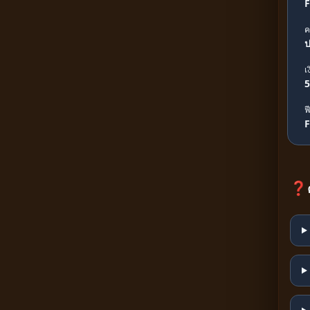
F
ค
เ
5
ฟ
F
❓