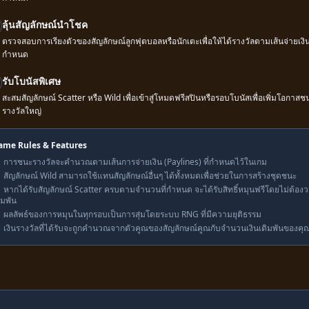
ลุ้นสัญลักษณ์นำโชค
ตรวจสอบการเรียงตัวของสัญลักษณ์ลูกฟุตบอลหรือนักเตะเพื่อให้ได้รางวัลตามเส้นจ่ายเงินท
กำหนด
รับโบนัสพิเศษ
สะสมสัญลักษณ์ Scatter หรือ Wild เพื่อเข้าสู่โหมดฟรีสปินหรือรอบโบนัสเพื่อเพิ่มโอกาสช
รางวัลใหญ่
ame Rules & Features
การชนะรางวัลจะคำนวณตามเส้นการจ่ายเงิน (Paylines) ที่กำหนดไว้ในเกม
สัญลักษณ์ Wild สามารถใช้แทนสัญลักษณ์อื่นๆ ได้ทั้งหมดเพื่อช่วยในการสร้างชุดชนะ
หากได้รับสัญลักษณ์ Scatter ครบตามจำนวนที่กำหนด จะได้รับสิทธิ์หมุนฟรีโดยไม่ต้อง
ิมพัน
ผลลัพธ์ของการหมุนในทุกรอบเป็นการสุ่มโดยระบบ RNG ที่มีความยุติธรรม
เงินรางวัลที่ได้รับจะถูกคำนวณจากตัวคูณของสัญลักษณ์คูณกับจำนวนเงินเดิมพันของคุ