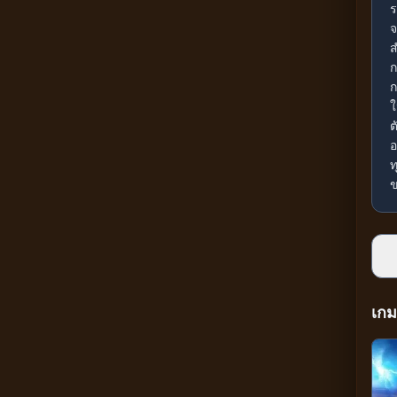
ร
จ
ส
ก
ก
ใ
ต
อ
ท
ข
เกม