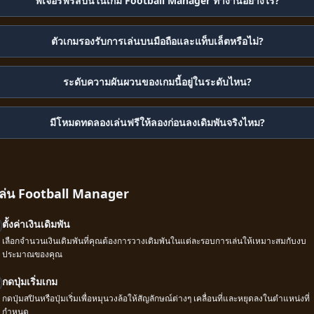
ฟีเจอร์ฟรีสปินในเกม Football Manager ทำงานอย่างไร?
ตัวเกมรองรับการเล่นบนมือถือและแท็บเล็ตหรือไม่?
ระดับความผันผวนของเกมนี้อยู่ในระดับไหน?
มีโหมดทดลองเล่นฟรีให้ลองก่อนลงเดิมพันจริงไหม?
ีเล่น Football Manager
ตั้งค่าเงินเดิมพัน
เลือกจำนวนเงินเดิมพันที่คุณต้องการวางเดิมพันในแต่ละรอบการเล่นให้เหมาะสมกับงบ
ประมาณของคุณ
กดปุ่มเริ่มเกม
กดปุ่มสปินหรือปุ่มเริ่มเพื่อหมุนวงล้อให้สัญลักษณ์ต่างๆ เคลื่อนที่และหยุดลงในตำแหน่งที่
กำหนด