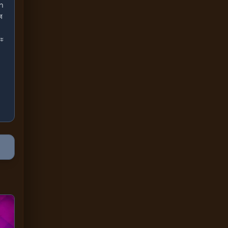
่า
ศ
วะ