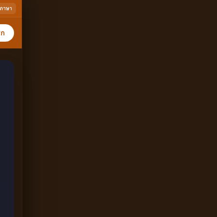
ภาษา
ิก